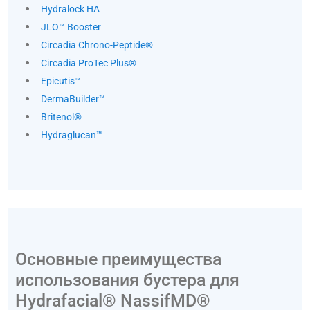
Hydralock HA
JLO™ Booster
Circadia Chrono-Peptide®
Circadia ProTec Plus®
Epicutis™
DermaBuilder™
Britenol®
Hydraglucan™
Основные преимущества
использования бустера для
Hydrafacial® NassifMD®