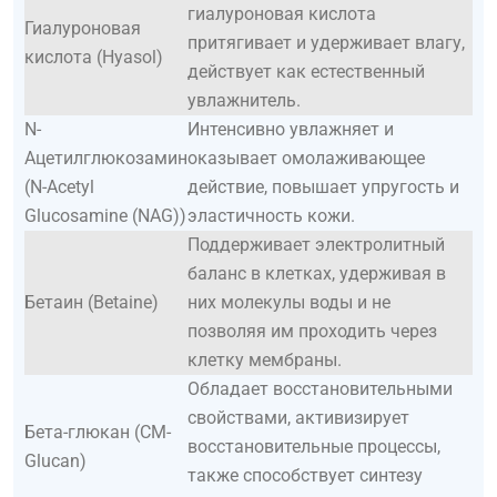
гиалуроновая кислота
Гиалуроновая
притягивает и удерживает влагу,
кислота (Hyasol)
действует как естественный
увлажнитель.
N-
Интенсивно увлажняет и
Ацетилглюкозамин
оказывает омолаживающее
(N-Acetyl
действие, повышает упругость и
Glucosamine (NAG))
эластичность кожи.
Поддерживает электролитный
баланс в клетках, удерживая в
Бетаин (Betaine)
них молекулы воды и не
позволяя им проходить через
клетку мембраны.
Обладает восстановительными
свойствами, активизирует
Бета-глюкан (CM-
восстановительные процессы,
Glucan)
также способствует синтезу