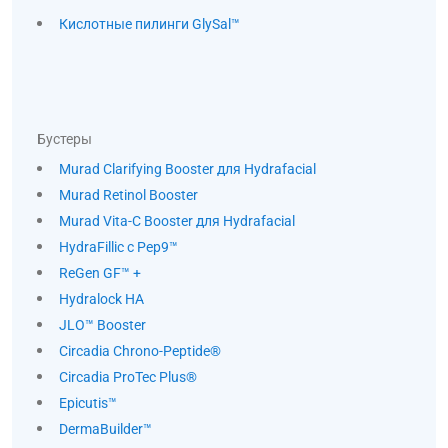
Кислотные пилинги GlySal™
Бустеры
Murad Clarifying Booster для Hydrafacial
Murad Retinol Booster
Murad Vita-C Booster для Hydrafacial
HydraFillic с Pep9™
ReGen GF™ +
Hydralock HA
JLO™ Booster
Circadia Chrono-Peptide®
Circadia ProTec Plus®
Epicutis™
DermaBuilder™