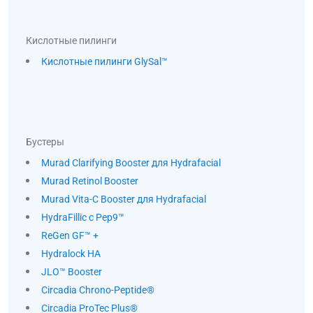
Кислотные пилинги
Кислотные пилинги GlySal™
Бустеры
Murad Clarifying Booster для Hydrafacial
Murad Retinol Booster
Murad Vita-C Booster для Hydrafacial
HydraFillic с Pep9™
ReGen GF™ +
Hydralock HA
JLO™ Booster
Circadia Chrono-Peptide®
Circadia ProTec Plus®