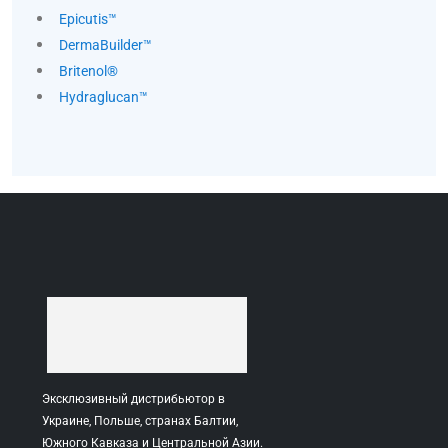
Epicutis™
DermaBuilder™
Britenol®
Hydraglucan™
Эксклюзивный дистрибьютор в
Украине, Польше, странах Балтии,
Южного Кавказа и Центральной Азии.