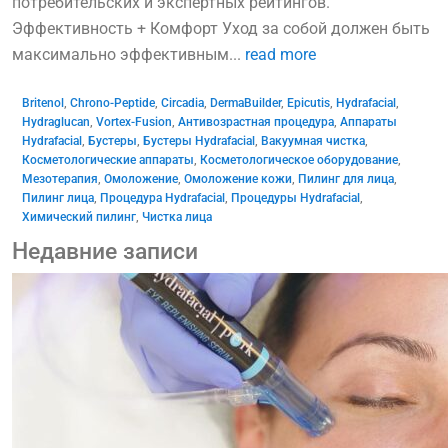
потребительских и экспертных рейтингов.
Эффективность + Комфорт Уход за собой должен быть
максимально эффективным...
read more
Britenol
,
Chrono-Peptide
,
Circadia
,
DermaBuilder
,
Epicutis
,
Hydrafacial
,
Hydraglucan
,
Vortex-Fusion
,
Антивозрастная процедура
,
Аппараты
Hydrafacial
,
Бустеры
,
Бустеры Hydrafacial
,
Вакуумная чистка
,
Косметологические аппараты
,
Косметологическое оборудование
,
Мезотерапия
,
Омоложение
,
Омоложение кожи
,
Пилинг для лица
,
Пилинг лица
,
Процедура Hydrafacial
,
Процедуры Hydrafacial
,
Химический пилинг
,
Чистка лица
Недавние записи