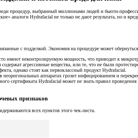
 среди процедур, выбранный миллионами людей и бьюти-професс
е» аналоги Hydrafacial не только не дают результата, но и вред
связанные с подделкой. Экономия на процедуре может обернутьс
о имеют неконтролируемую мощность, что приводит к микротр
содержат агрессивные вещества, или те, что не были протестир
кта, однако стоят как первоклассный продукт Hydrafacial.
в неоригинальных аппаратах грозит инфицированием и перекре
ного сертификата Hydrafacial может не знать правил проведени
лючевых признаков
идерживаются всех пунктов этого чек-листа.