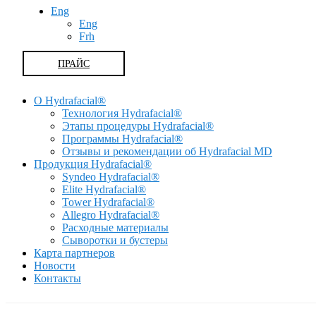
Eng
Eng
Frh
ПРАЙС
О Hydrafacial®
Технология Hydrafacial®
Этапы процедуры Hydrafacial®
Программы Hydrafacial®
Отзывы и рекомендации об Hydrafacial MD
Продукция Hydrafacial®
Syndeo Hydrafacial®
Elite Hydrafacial®
Tower Hydrafacial®
Allegro Hydrafacial®
Расходные материалы
Сыворотки и бустеры
Карта партнеров
Новости
Контакты